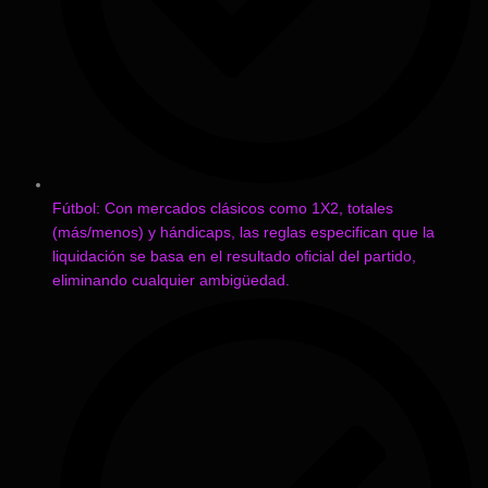
Fútbol: Con mercados clásicos como 1X2, totales
(más/menos) y hándicaps, las reglas especifican que la
liquidación se basa en el resultado oficial del partido,
eliminando cualquier ambigüedad.