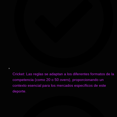
Cricket: Las reglas se adaptan a los diferentes formatos de la
competencia (como 20 o 50 overs), proporcionando un
contexto esencial para los mercados específicos de este
deporte.