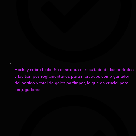
Hockey sobre hielo: Se considera el resultado de los períodos
y los tiempos reglamentarios para mercados como ganador
del partido y total de goles par/impar, lo que es crucial para
los jugadores.