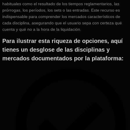
habituales como el resultado de los tiempos reglamentarios, las
prórrogas, los períodos, los sets o las entradas. Este recurso es
indispensable para comprender los mercados característicos de
cada disciplina, asegurando que el usuario sepa con certeza qué
cuenta y qué no a la hora de la liquidación.
Para ilustrar esta riqueza de opciones, aquí
tienes un desglose de las disciplinas y
mercados documentados por la plataforma: