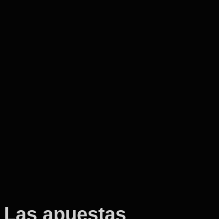
Las apuestas